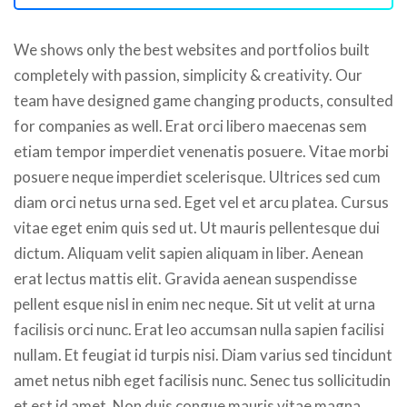
We shows only the best websites and portfolios built
completely with passion, simplicity & creativity. Our
team have designed game changing products, consulted
for companies as well. Erat orci libero maecenas sem
etiam tempor imperdiet venenatis posuere. Vitae morbi
posuere neque imperdiet scelerisque. Ultrices sed cum
diam orci netus urna sed. Eget vel et arcu platea. Cursus
vitae eget enim quis sed ut. Ut mauris pellentesque dui
dictum. Aliquam velit sapien aliquam in liber. Aenean
erat lectus mattis elit. Gravida aenean suspendisse
pellent esque nisl in enim nec neque. Sit ut velit at urna
facilisis orci nunc. Erat leo accumsan nulla sapien facilisi
nullam. Et feugiat id turpis nisi. Diam varius sed tincidunt
amet netus nibh eget facilisis nunc. Senec tus sollicitudin
et est id amet. Non duis congue mauris vitae magna